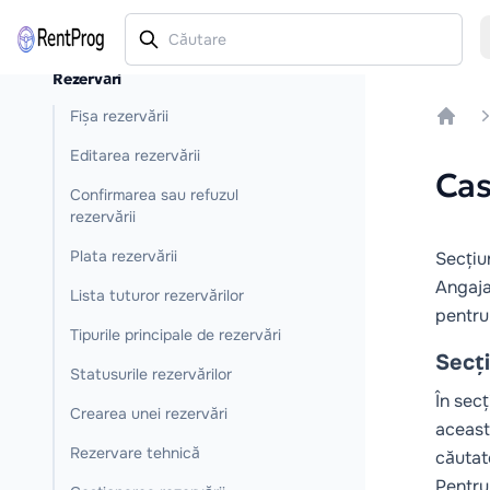
Rezervări
Fișa rezervării
Home
Editarea rezervării
Cas
Confirmarea sau refuzul
rezervării
Plata rezervării
Secțiu
Angaja
Lista tuturor rezervărilor
pentru 
Tipurile principale de rezervări
Secți
Statusurile rezervărilor
În sec
Crearea unei rezervări
aceast
Rezervare tehnică
căutat
Pentru