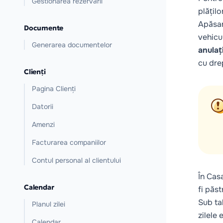
Gestionarea rezervării
plățilo
Apăsar
Documente
vehicu
Generarea documentelor
anulaț
cu dre
Clienți
Pagina Clienți
Datorii
Amenzi
Facturarea companiilor
Contul personal al clientului
În
Cas
Calendar
fi păst
Sub ta
Planul zilei
zilele
Calendar