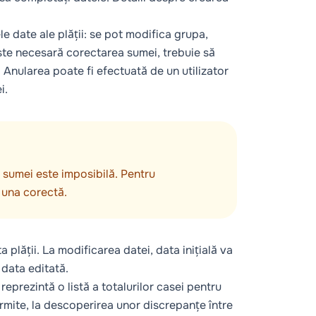
e date ale plății: se pot modifica grupa,
ste necesară corectarea sumei, trebuie să
 Anularea poate fi efectuată de un utilizator
i.
 sumei este imposibilă. Pentru
i una corectă.
 plății. La modificarea datei, data inițială va
ă data editată.
 reprezintă o listă a totalurilor casei pentru
ermite, la descoperirea unor discrepanțe între