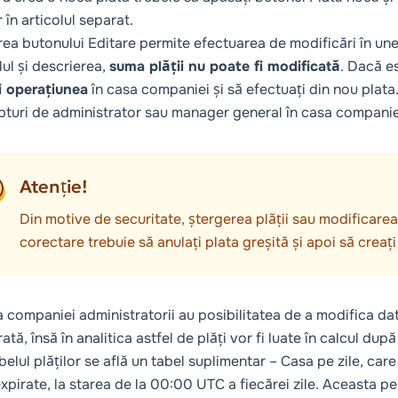
r în
articolul
separat.
ea butonului
Editare
permite efectuarea de modificări în unel
lul și descrierea,
suma plății nu poate fi modificată
. Dacă e
i operațiunea
în casa companiei și să efectuați din nou plata.
pturi de administrator sau manager general în casa companie
Atenție!
Din motive de securitate, ștergerea plății sau modificarea
corectare trebuie să anulați plata greșită și apoi să creaț
a companiei
administratorii au posibilitatea de a modifica data
rată, însă în analitica astfel de plăți vor fi luate în calcul dup
belul plăților se află un tabel suplimentar –
Casa pe zile
, care
 expirate, la starea de la 00:00 UTC a fiecărei zile. Aceasta p