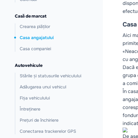
dispon
efectua
Casă de marcat
Casa 
Crearea plăților
Aici m
Casa angajatului
primit
Casa companiei
«Neacc
cu ang
Autovehicule
Dacă e
grupa d
Stările și statusurile vehiculului
a comi
Adăugarea unui vehicul
În cas
Fișa vehiculului
angaja
cores
Întreținere
fondur
Prețuri de închiriere
indicat
Conectarea trackerelor GPS
De ase