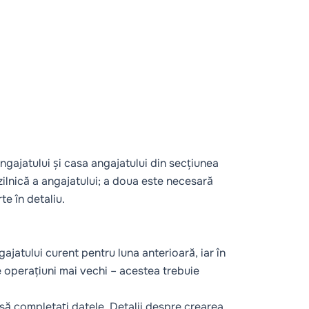
ngajatului și casa angajatului din secțiunea
 zilnică a angajatului; a doua este necesară
te în detaliu.
gajatului curent pentru luna anterioară, iar în
 operațiuni mai vechi – acestea trebuie
 să completați datele. Detalii despre crearea