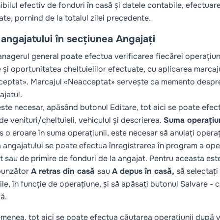
ibilul efectiv de fonduri în casă și datele contabile, efectuar
te, pornind de la totalul zilei precedente.
angajatului în secțiunea Angajați
anagerul general poate efectua verificarea fiecărei operațiun
e și oportunitatea cheltuielilor efectuate, cu aplicarea marca
eptat». Marcajul «Neacceptat» servește ca memento despre nec
ajatul.
ste necesar, apăsând butonul
Editare
, tot aici se poate efe
e venituri/cheltuieli, vehiculul și descrierea.
Suma operațiun
s o eroare în suma operațiunii, este necesar să anulați operaț
a angajatului se poate efectua înregistrarea în program a oper
t sau de primire de fonduri de la angajat. Pentru aceasta es
punzător
A retras din casă
sau
A depus în casă,
să selectaț
ile, în funcție de operațiune, și să apăsați butonul
Salvare
- c
ă.
menea, tot aici se poate efectua căutarea operațiunii după v