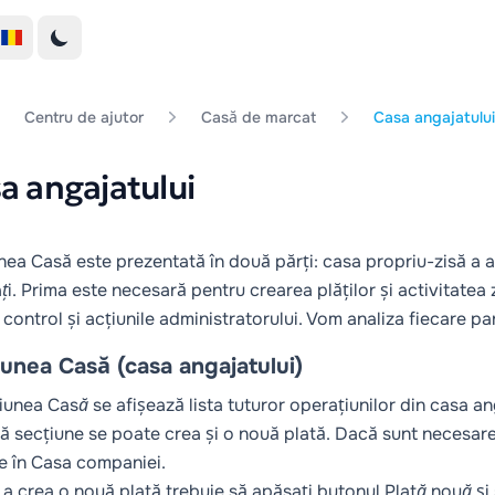
Centru de ajutor
Casă de marcat
Casa angajatului
a angajatului
nea Casă este prezentată în două părți: casa propriu-zisă a a
ți
. Prima este necesară pentru crearea plăților și activitatea
control și acțiunile administratorului. Vom analiza fiecare par
unea Casă (casa angajatului)
țiunea
Casă
se afișează lista tuturor operațiunilor din casa an
ă secțiune se poate crea și o nouă plată. Dacă sunt necesare
e în Casa companiei.
 a crea o nouă plată trebuie să apăsați butonul
Plată nouă
și