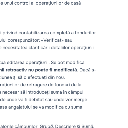
ea unui control al operațiunilor de casă
i privind contabilizarea completă a fondurilor
jului corespunzător: «Verificat» sau
esitatea clarificării detaliilor operațiunii
ctua editarea operațiunii. Se pot modifica
ii retroactiv nu poate fi modificată
. Dacă s-
iunea și să o efectuați din nou.
ațiunilor de retragere de fonduri de la
te necesar să introduceți suma în câmpul
i de unde va fi debitat sau unde vor merge
asa angajatului se va modifica cu suma
alorile câmpurilor:
Grupă
,
Descriere
și
Sumă
.