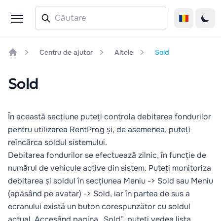
Centru de ajutor
Altele
Sold
Home
Sold
În această secțiune puteți controla debitarea fondurilor
pentru utilizarea RentProg și, de asemenea, puteți
reîncărca soldul sistemului.
Debitarea fondurilor se efectuează zilnic, în funcție de
numărul de vehicule active din sistem. Puteți monitoriza
debitarea și soldul în secțiunea Meniu -> Sold sau Meniu
(apăsând pe avatar) -> Sold, iar în partea de sus a
ecranului există un buton corespunzător cu soldul
actual. Accesând pagina „Sold”, puteți vedea lista