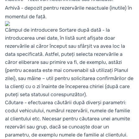
Arhivă - depozit pentru rezervările neactuale (inutile) în
momentul de față.
Câmpul de introducere Sortare după dată - la
introducerea unei date, în listă sunt afișate doar
rezervările al căror început sau sfârșit va avea loc la
data specificată. Astfel, puteți selecta rezervările a
căror eliberare sau primire va fi, de exemplu, astăzi
(pentru aceasta este mai convenabil să utilizați
Planul
zilei
), sau mâine – util pentru solicitarea confirmărilor de
la clienți cu o zi înainte de începerea chiriei (după care
puteți seta statusul corespunzător).
Căutare
- efectuarea căutării după diverși parametri:
codul vehiculului, numărul rezervării, numele de familie
al clientului etc. Necesar pentru căutarea unei anumite
rezervări sau grup, dacă se cunoaște doar un
parametru, de exemplu numele de familie al clientului.