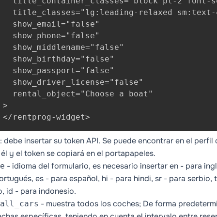
   title_container_classes="block pl-2 font-s
   title_classes="lg:leading-relaxed sm:text-4
   show_email="false"

   show_phone="false"

   show_middlename="false"

   show_birthday="false"

   show_passport="false"

   show_driver_license="false"

   rental_object="Choose a boat"

>

 </rentprog-widget>
: debe insertar su token API. Se puede encontrar en el perf
 él y el token se copiará en el portapapeles.
- idioma del formulario, es necesario insertar en - para ingl
e
rtugués, es - para español, hi - para hindi, sr - para serbio, tr
o, id - para indonesio.
- muestra todos los coches; De forma predetermi
all_cars
echas específicas, teniendo en cuenta el intervalo entre rese