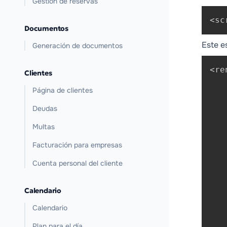
Gestión de reservas
<sc
Documentos
Este e
Generación de documentos
<re
Clientes
   
Página de clientes
   
   
Deudas
   
Multas
   
   
Facturación para empresas
   
Cuenta personal del cliente
   
   
Calendario
   
   
Calendario
   
Plan para el día