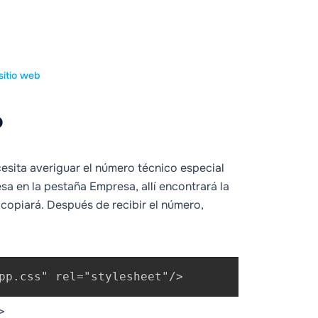
sitio web
b
ecesita averiguar el número técnico especial
esa en la pestaña Empresa, allí encontrará la
e copiará. Después de recibir el número,
pp.css" rel="stylesheet"/>
>