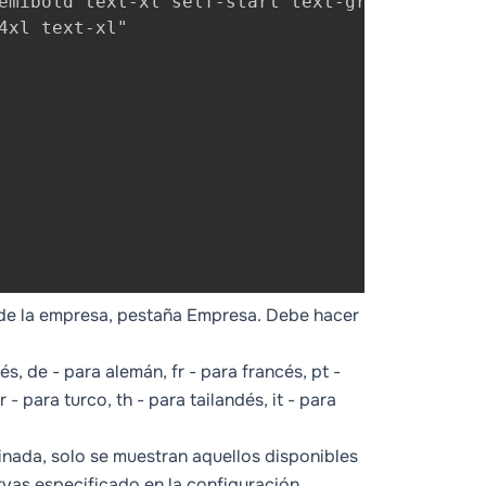
emibold text-xl self-start text-gray-700"

xl text-xl"

il de la empresa, pestaña Empresa. Debe hacer
és, de - para alemán, fr - para francés, pt -
 - para turco, th - para tailandés, it - para
nada, solo se muestran aquellos disponibles
rvas especificado en la configuración.