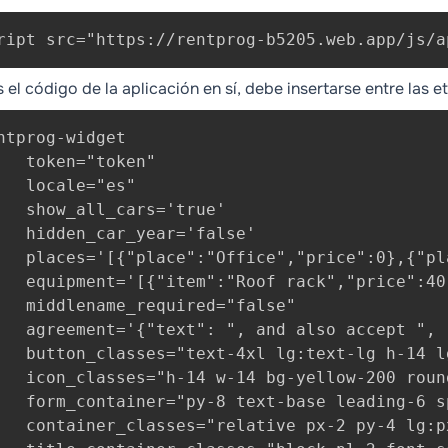
ript src="https://rentprog-b5205.web.app/js/a
s el código de la aplicación en sí, debe insertarse entre las 
ntprog-widget 

   token="token" 

   locale="es" 

   show_all_cars='true' 

   hidden_car_year='false'

   places='[{"place":"Office","price":0},{"pl
   equipment='[{"item":"Roof rack","price":40
   middlename_required="false"

   agreement='{"text": ", and also accept ", 
   button_classes="text-4xl lg:text-lg h-14 l
   icon_classes="h-14 w-14 bg-yellow-200 roun
   form_container="py-8 text-base leading-6 s
   container_classes="relative px-2 py-4 lg:p