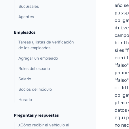
año se
Sucursales
passp
Agentes
obliga
drive
Empleados
campos
Tareas y listas de verificación
birth
de los empleados
si es 
email
Agregar un empleado
"falso
Roles del usuario
phone
Salario
"falso
middl
Socios del módulo
obliga
Horario
place
datos 
Preguntas y respuestas
equip
no nec
¿Cómo recibir el vehículo al