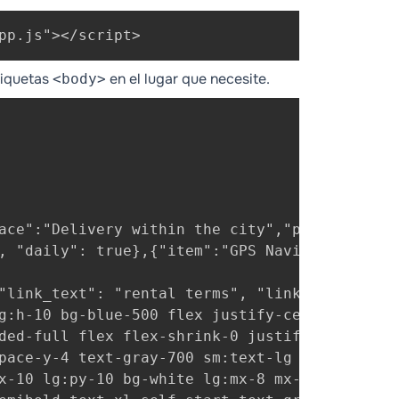
pp.js"></script>
etiquetas
en el lugar que necesite.
<body>
ace":"Delivery within the city","price":30},{
, "daily": true},{"item":"GPS Navigator","pri
"link_text": "rental terms", "link": "https:/
g:h-10 bg-blue-500 flex justify-center items-
ded-full flex flex-shrink-0 justify-center it
pace-y-4 text-gray-700 sm:text-lg lg:text-bas
x-10 lg:py-10 bg-white lg:mx-8 mx-0 shadow"
