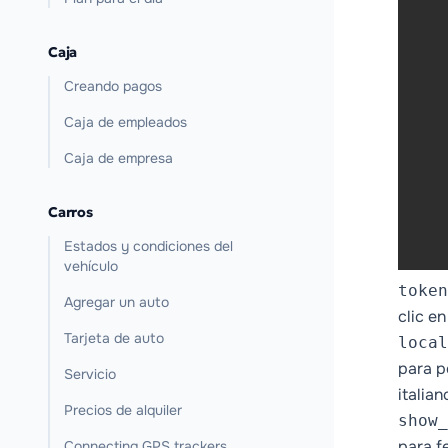
   
   
   
Caja
   
Creando pagos
   
   
Caja de empleados
   
Caja de empresa
   
   
Carros
    
   
Estados y condiciones del
vehículo
token
Agregar un auto
clic en
Tarjeta de auto
local
para po
Servicio
italian
Precios de alquiler
show_
para f
Connecting GPS trackers