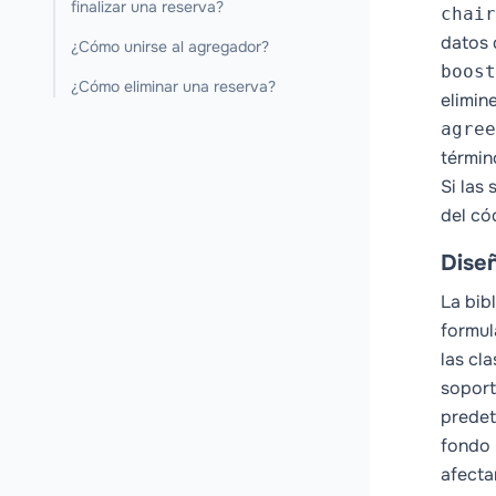
finalizar una reserva?
chair
datos 
¿Cómo unirse al agregador?
boost
¿Cómo eliminar una reserva?
elimin
agree
términ
Si las
del có
Diseñ
La bib
formul
las cla
soport
predet
fondo 
afecta