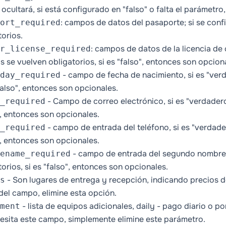
 ocultará, si está configurado en "falso" o falta el parámetro
: campos de datos del pasaporte; si se conf
ort_required
torios.
: campos de datos de la licencia de c
r_license_required
 se vuelven obligatorios, si es "falso", entonces son opcion
- campo de fecha de nacimiento, si es "verd
day_required
"falso", entonces son opcionales.
- Campo de correo electrónico, si es "verdadero
_required
", entonces son opcionales.
- campo de entrada del teléfono, si es "verdader
_required
", entonces son opcionales.
- campo de entrada del segundo nombre, 
ename_required
torios, si es "falso", entonces son opcionales.
- Son lugares de entrega y recepción, indicando precios d
s
del campo, elimine esta opción.
- lista de equipos adicionales,
daily
- pago diario o por
ment
esita este campo, simplemente elimine este parámetro.