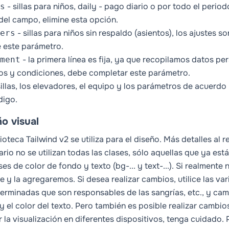
- sillas para niños,
daily
- pago diario o por todo el periodo
s
del campo, elimine esta opción.
- sillas para niños sin respaldo (asientos), los ajustes 
ers
e este parámetro.
- la primera línea es fija, ya que recopilamos datos pe
ment
os y condiciones, debe completar este parámetro.
 sillas, los elevadores, el equipo y los parámetros de acuerd
digo.
o visual
lioteca Tailwind v2 se utiliza para el diseño. Más detalles al 
ario no se utilizan todas las clases, sólo aquellas que ya est
ses de color de fondo y texto (bg-... y text-...). Si realmente
e y la agregaremos. Si desea realizar cambios, utilice las var
erminadas que son responsables de las sangrías, etc., y cam
y el color del texto. Pero también es posible realizar cambios
r la visualización en diferentes dispositivos, tenga cuidado.