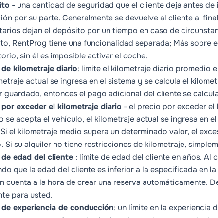
ito
-
una cantidad de seguridad que el cliente deja antes de i
ción por su parte. Generalmente se devuelve al cliente al fin
tarios dejan el depósito por un tiempo en caso de circunstanc
to, RentProg tiene una funcionalidad separada; Más sobre e
orio, sin él es imposible activar el coche.
 de kilometraje diario
: limite el kilometraje diario promedio
ometraje actual se ingresa en el sistema y se calcula el kilome
or guardado, entonces el pago adicional del cliente se calcul
 por exceder el kilometraje diario
- el precio por exceder el 
 se acepta el vehículo, el kilometraje actual se ingresa en el
. Si el kilometraje medio supera un determinado valor, el exce
o
. Si su alquiler no tiene restricciones de kilometraje, simpl
 de edad del cliente
: límite de edad del cliente en años. Al
ndo que la edad del cliente es inferior a la especificada en 
en cuenta a la hora de crear una reserva automáticamente. D
nte para usted.
 de experiencia de conducción
: un límite en la experiencia