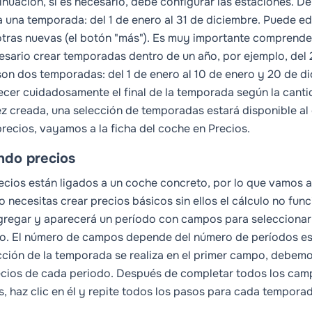
inuación, si es necesario, debe configurar las estaciones. D
a una temporada: del 1 de enero al 31 de diciembre. Puede edi
otras nuevas (el botón "más"). Es muy importante comprender
esario crear temporadas dentro de un año, por ejemplo, del 
son dos temporadas: del 1 de enero al 10 de enero y 20 de d
ecer cuidadosamente el final de la temporada según la cantid
z creada, una selección de temporadas estará disponible al c
precios, vayamos a la ficha del coche en
Precios
.
ndo precios
ecios están ligados a un coche concreto, por lo que vamos
o necesitas crear
precios básicos
sin ellos el cálculo no fun
gregar
y aparecerá un período con campos para seleccionar 
o. El número de campos depende del número de períodos es
cción de la temporada se realiza en el primer campo, debem
ecios de cada periodo. Después de completar todos los cam
s
, haz clic en él y repite todos los pasos para cada tempora