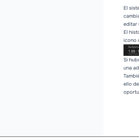
El sis
cambia
editar
El his
icono c
Si hub
una ad
Tambié
ello d
oportu