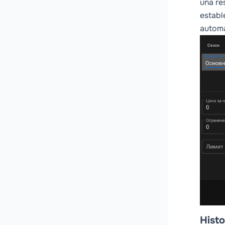
una re
establ
automá
Histo