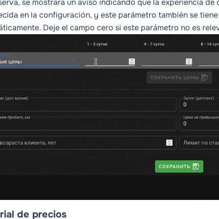
serva, se mostrará un aviso indicando que la experiencia de c
ecida en la configuración, y este parámetro también se tiene
ticamente. Deje el campo cero si este parámetro no es rele
rial de precios