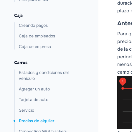
duració
plazo 
Caja
Antes
Creando pagos
Para q
Caja de empleados
precio
Caja de empresa
de la 
períod
Carros
menos)
cambio
Estados y condiciones del
vehículo
Agregar un auto
Tarjeta de auto
Servicio
Precios de alquiler
Connecting GPS trackers