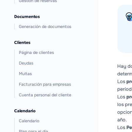
Gestión de reservas
Documentos
Generación de documentos
Clientes
Página de clientes
Deudas
Hay do
determ
Multas
Los
pr
Facturación para empresas
períod
Cuenta personal del cliente
Los
pr
los pr
Calendario
opcion
año.
Calendario
Los
Pe
Plan para el día