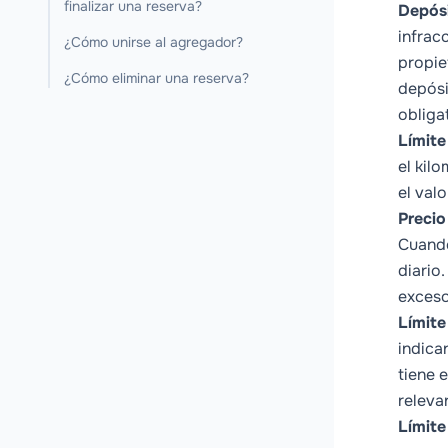
finalizar una reserva?
Depós
infrac
¿Cómo unirse al agregador?
propie
¿Cómo eliminar una reserva?
depósi
obligat
Límite
el kil
el val
Precio
Cuando
diario
exces
Límite
indica
tiene 
releva
Límite