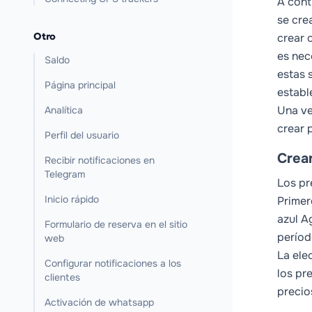
A cont
se cre
Otro
crear 
es nec
Saldo
estas 
Página principal
establ
Una ve
Analítica
crear 
Perfil del usuario
Crea
Recibir notificaciones en
Telegram
Los pr
Inicio rápido
Primer
azul
A
Formulario de reserva en el sitio
períod
web
La ele
Configurar notificaciones a los
los pr
clientes
precio
Activación de whatsapp