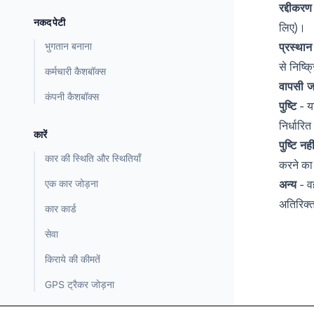
रद्दीकरण
नकद पेटी
लिए)।
भुगतान बनाना
प्रस्थान
से निष्क्
कर्मचारी कैशबॉक्स
वापसी ज
कंपनी कैशबॉक्स
पुष्टि
- यद
निर्धारि
कारें
पुष्टि नही
कार की स्थिति और स्थितियाँ
करने का 
एक कार जोड़ना
अन्य
- वह
अतिरिक्
कार कार्ड
सेवा
किराये की कीमतें
GPS ट्रैकर जोड़ना