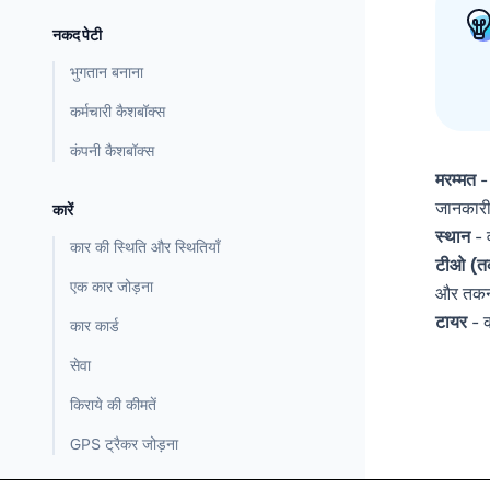
नकद पेटी
भुगतान बनाना
कर्मचारी कैशबॉक्स
कंपनी कैशबॉक्स
मरम्मत
- 
जानकार
कारें
स्थान
- व
कार की स्थिति और स्थितियाँ
टीओ (तक
एक कार जोड़ना
और तकनीक
टायर
- क
कार कार्ड
सेवा
किराये की कीमतें
GPS ट्रैकर जोड़ना