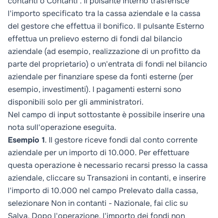
contanti
o
Contanti
. Il pulsante
Interno
trasferisce
l'importo specificato tra la cassa aziendale e la cassa
del gestore che effettua il bonifico. Il pulsante
Esterno
effettua un prelievo esterno di fondi dal bilancio
aziendale (ad esempio, realizzazione di un profitto da
parte del proprietario) o un'entrata di fondi nel bilancio
aziendale per finanziare spese da fonti esterne (per
esempio, investimenti). I pagamenti
esterni
sono
disponibili solo per gli amministratori.
Nel campo di input sottostante è possibile inserire una
nota sull'operazione eseguita.
Esempio 1
. Il gestore riceve fondi dal conto corrente
aziendale per un importo di 10.000. Per effettuare
questa operazione è necessario recarsi presso la cassa
aziendale, cliccare su
Transazioni in contanti
, e inserire
l'importo di 10.000 nel campo
Prelevato dalla cassa
,
selezionare
Non in contanti
-
Nazionale
, fai clic su
Salva
. Dopo l'operazione, l'importo dei fondi non